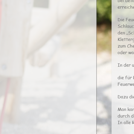
bei det
erreich
Die Feu
Schlauc
den „Sc
Kletter
zum Che
oder wa
In der 
die für 
Feuerwe
Dazu di
Man kan
durch d
In alle 